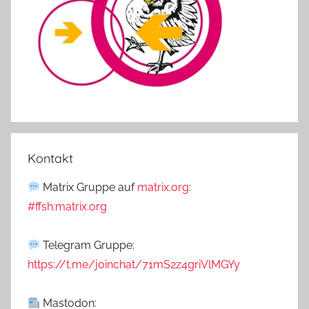
Kontakt
Matrix Gruppe auf
matrix.org
:
#ffsh:matrix.org
Telegram Gruppe:
https://t.me/joinchat/71mS2z4griVlMGYy
Mastodon: