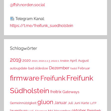
@ffsh.norden.social
Telegram Kanal:
https://t.me/freifunk_suedholstein
Schlagwörter
2019
2020
April
August
2021
2021.1.1.3
2022.1
Ansible
Dezember
autoupdate
bad oldesloe
Februar
fastd
Freifunk
firmware
Freifunk
Südholstein
freitrix
Gateways
gluon
Januar
Gemeinnützigkeit
Juli
Juni
Karte
L2TP
oktober
lauenburg
Reinbek
Mai
November
LUG-Stormarn