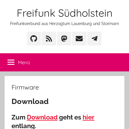
Zum
Freifunk Südholstein
Inhalt
springen
Freifunkverbund aus Herzogtum Lauenburg und Stormarn
GitHub
Feed
Mastodon
Mail
Telegram
Menü
Firmware
Download
Zum
Download
geht es
hier
entlang.