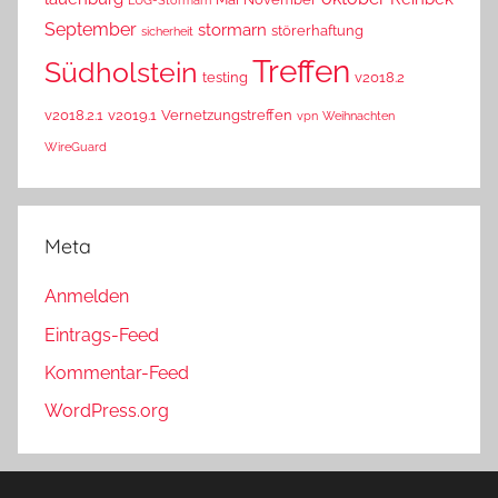
September
stormarn
störerhaftung
sicherheit
Treffen
Südholstein
testing
v2018.2
v2018.2.1
v2019.1
Vernetzungstreffen
vpn
Weihnachten
WireGuard
Meta
Anmelden
Eintrags-Feed
Kommentar-Feed
WordPress.org