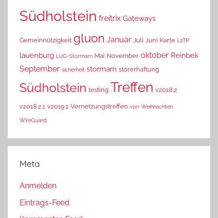
Südholstein
freitrix
Gateways
gluon
Januar
Gemeinnützigkeit
Juli
Juni
Karte
L2TP
oktober
lauenburg
Reinbek
Mai
November
LUG-Stormarn
September
stormarn
störerhaftung
sicherheit
Treffen
Südholstein
testing
v2018.2
v2018.2.1
v2019.1
Vernetzungstreffen
vpn
Weihnachten
WireGuard
Meta
Anmelden
Eintrags-Feed