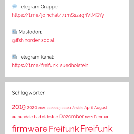
Telegram Gruppe:
https://t.me/joinchat/71mS2z4griVlMGYy
Mastodon:
@ffsh.norden.social
Telegram Kanal:
https://t.me/freifunk_suedholstein
Schlagwörter
2019
2020
April
August
2021
2021.1.1.3
2022.1
Ansible
Dezember
autoupdate
bad oldesloe
Februar
fastd
Freifunk
firmware
Freifunk