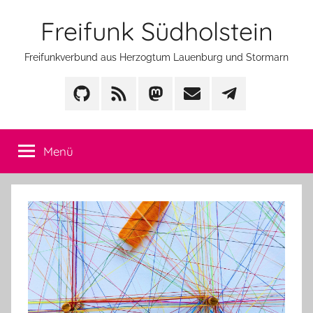
Zum
Freifunk Südholstein
Inhalt
springen
Freifunkverbund aus Herzogtum Lauenburg und Stormarn
GitHub
Feed
Mastodon
Mail
Telegram
Menü