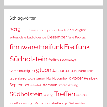
Schlagwörter
2019
2020
April
August
2021
2021.1.1.3
2022.1
Ansible
Dezember
autoupdate
bad oldesloe
Februar
fastd
Freifunk
firmware
Freifunk
Südholstein
freitrix
Gateways
gluon
Januar
Gemeinnützigkeit
Juli
Juni
Karte
L2TP
oktober
lauenburg
Reinbek
Mai
November
LUG-Stormarn
September
stormarn
störerhaftung
sicherheit
Treffen
Südholstein
testing
v2018.2
v2018.2.1
v2019.1
Vernetzungstreffen
vpn
Weihnachten