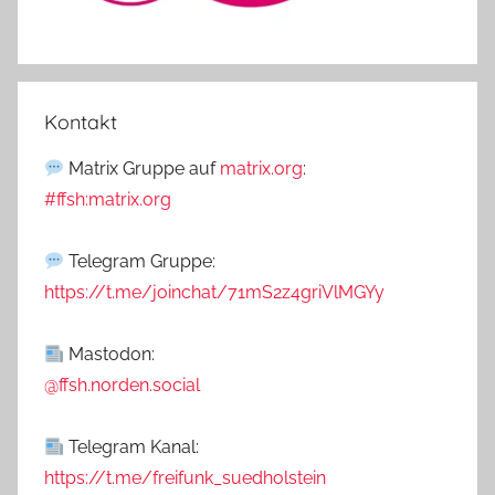
Kontakt
Matrix Gruppe auf
matrix.org
:
#ffsh:matrix.org
Telegram Gruppe:
https://t.me/joinchat/71mS2z4griVlMGYy
Mastodon:
@ffsh.norden.social
Telegram Kanal:
https://t.me/freifunk_suedholstein