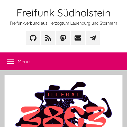
Zum
Freifunk Südholstein
Inhalt
springen
Freifunkverbund aus Herzogtum Lauenburg und Stormarn
GitHub
Feed
Mastodon
Mail
Telegram
Menü