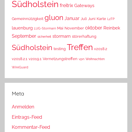
Südholstein
freitrix
Gateways
gluon
Januar
Gemeinnützigkeit
Juli
Juni
Karte
L2TP
oktober
lauenburg
Reinbek
Mai
November
LUG-Stormarn
September
stormarn
störerhaftung
sicherheit
Treffen
Südholstein
testing
v2018.2
v2018.2.1
v2019.1
Vernetzungstreffen
vpn
Weihnachten
WireGuard
Meta
Anmelden
Eintrags-Feed
Kommentar-Feed