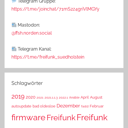
Telegram Gruppe:
https://t.me/joinchat/71mS2z4griVlMGYy
Mastodon:
@ffsh.norden.social
Telegram Kanal:
https://t.me/freifunk_suedholstein
Schlagwörter
2019
2020
April
August
2021
2021.1.1.3
2022.1
Ansible
Dezember
autoupdate
bad oldesloe
Februar
fastd
Freifunk
firmware
Freifunk