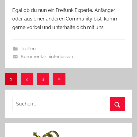
Egal ob du nun ein Freifunk Experte, Anfänger
oder aus einer anderen Community bist, komm
gerne vorbei und unterhalte dich mit uns.
Treffen
Kommentar hinterlassen
Seitennummerierung
Nächste
1
2
3
»
Beiträge
der
Beiträge
Suchen
nach:
Suchen