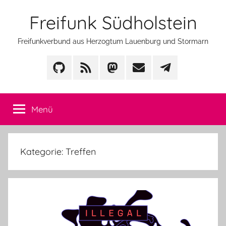
Zum
Freifunk Südholstein
Inhalt
springen
Freifunkverbund aus Herzogtum Lauenburg und Stormarn
GitHub
Feed
Mastodon
Mail
Telegram
Menü
Kategorie:
Treffen