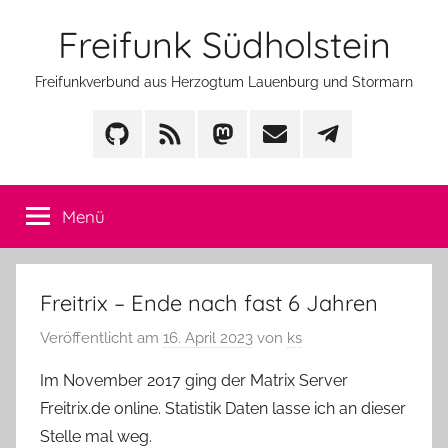
Zum
Freifunk Südholstein
Inhalt
springen
Freifunkverbund aus Herzogtum Lauenburg und Stormarn
GitHub
Feed
Mastodon
Mail
Telegram
Menü
Freitrix – Ende nach fast 6 Jahren
Veröffentlicht am
16. April 2023
von
ks
Im November 2017 ging der Matrix Server
Freitrix.de online. Statistik Daten lasse ich an dieser
Stelle mal weg.