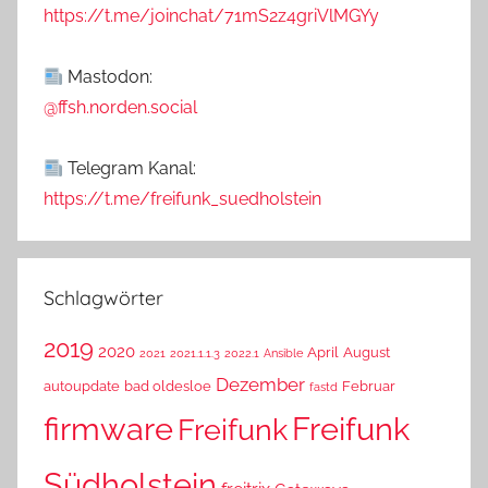
https://t.me/joinchat/71mS2z4griVlMGYy
Mastodon:
@ffsh.norden.social
Telegram Kanal:
https://t.me/freifunk_suedholstein
Schlagwörter
2019
2020
April
August
2021
2021.1.1.3
2022.1
Ansible
Dezember
autoupdate
bad oldesloe
Februar
fastd
Freifunk
firmware
Freifunk
Südholstein