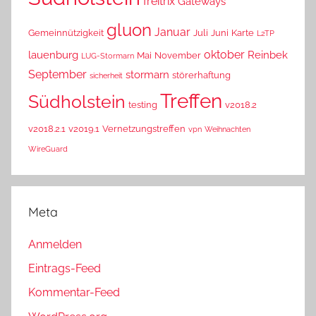
freitrix
Gateways
gluon
Januar
Gemeinnützigkeit
Juli
Juni
Karte
L2TP
oktober
lauenburg
Reinbek
Mai
November
LUG-Stormarn
September
stormarn
störerhaftung
sicherheit
Treffen
Südholstein
testing
v2018.2
v2018.2.1
v2019.1
Vernetzungstreffen
vpn
Weihnachten
WireGuard
Meta
Anmelden
Eintrags-Feed
Kommentar-Feed