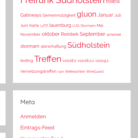
freitrix
gluon
Januar
Gateways
Gemeinnützigkeit
Juli
lauenburg
Juni
Karte
Mai
L2TP
LUG-Stormarn
oktober
September
Reinbek
November
sicherheit
Südholstein
stormarn
störerhaftung
Treffen
testing
v2018.2
v2018.2.1
v2019.1
Vernetzungstreffen
vpn
Weihnachten
WireGuard
Meta
Anmelden
Eintrags-Feed