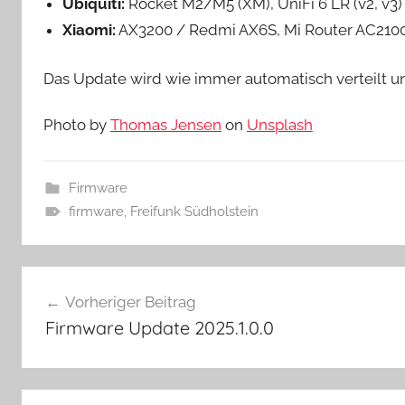
Ubiquiti:
Rocket M2/M5 (XM), UniFi 6 LR (v2, v3)
Xiaomi:
AX3200 / Redmi AX6S, Mi Router AC210
Das Update wird wie immer automatisch verteilt und
Photo by
Thomas Jensen
on
Unsplash
Firmware
firmware
,
Freifunk Südholstein
Beitragsnavigation
Vorheriger Beitrag
Firmware Update 2025.1.0.0