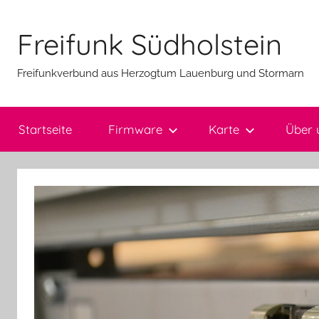
Zum
Inhalt
Freifunk Südholstein
springen
Freifunkverbund aus Herzogtum Lauenburg und Stormarn
Startseite
Firmware
Karte
Über 