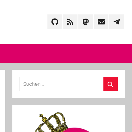
GitHub
Feed
Mastodon
Mail
Telegr
Suchen
nach:
Suchen