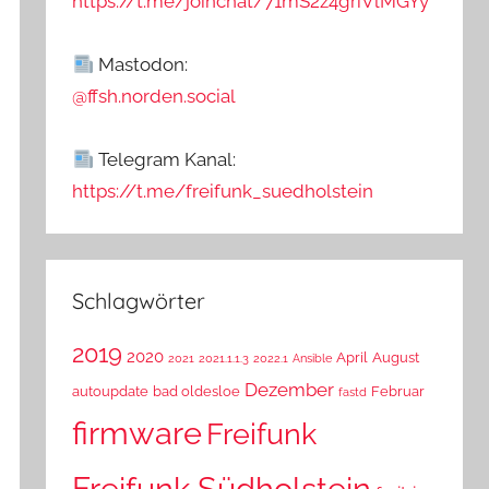
https://t.me/joinchat/71mS2z4griVlMGYy
Mastodon:
@ffsh.norden.social
Telegram Kanal:
https://t.me/freifunk_suedholstein
Schlagwörter
2019
2020
April
August
2021
2021.1.1.3
2022.1
Ansible
Dezember
autoupdate
bad oldesloe
Februar
fastd
firmware
Freifunk
Freifunk Südholstein