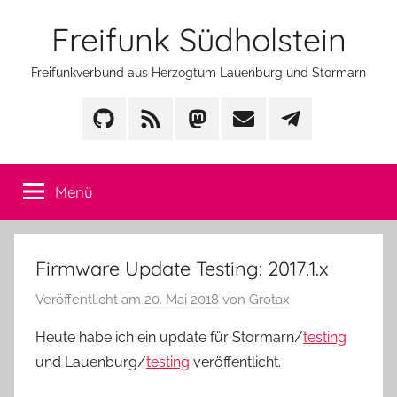
Zum
Freifunk Südholstein
Inhalt
springen
Freifunkverbund aus Herzogtum Lauenburg und Stormarn
GitHub
Feed
Mastodon
Mail
Telegram
Menü
Firmware Update Testing: 2017.1.x
Veröffentlicht am
20. Mai 2018
von
Grotax
Heute habe ich ein update für Stormarn/
testing
und Lauenburg/
testing
veröffentlicht.