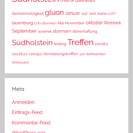
freitrix
Gateways
gluon
Januar
Gemeinnützigkeit
Juli
Juni
Karte
L2TP
oktober
lauenburg
Reinbek
Mai
November
LUG-Stormarn
September
stormarn
störerhaftung
sicherheit
Treffen
Südholstein
testing
v2018.2
v2018.2.1
v2019.1
Vernetzungstreffen
vpn
Weihnachten
WireGuard
Meta
Anmelden
Eintrags-Feed
Kommentar-Feed
WordPress.org