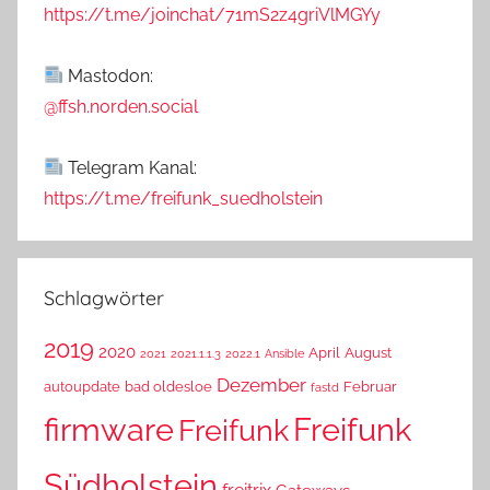
https://t.me/joinchat/71mS2z4griVlMGYy
Mastodon:
@ffsh.norden.social
Telegram Kanal:
https://t.me/freifunk_suedholstein
Schlagwörter
2019
2020
April
August
2021
2021.1.1.3
2022.1
Ansible
Dezember
autoupdate
bad oldesloe
Februar
fastd
Freifunk
firmware
Freifunk
Südholstein