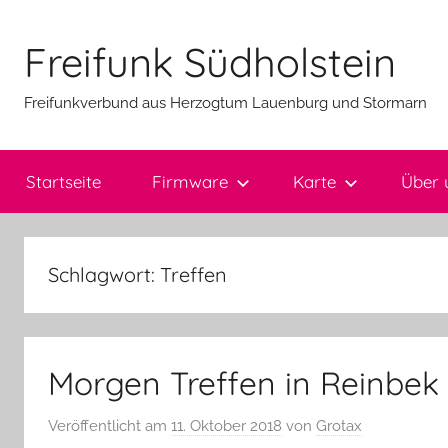
Zum
Inhalt
Freifunk Südholstein
springen
Freifunkverbund aus Herzogtum Lauenburg und Stormarn
Startseite
Firmware
Karte
Über 
Schlagwort:
Treffen
Morgen Treffen in Reinbek
Veröffentlicht am
11. Oktober 2018
von
Grotax