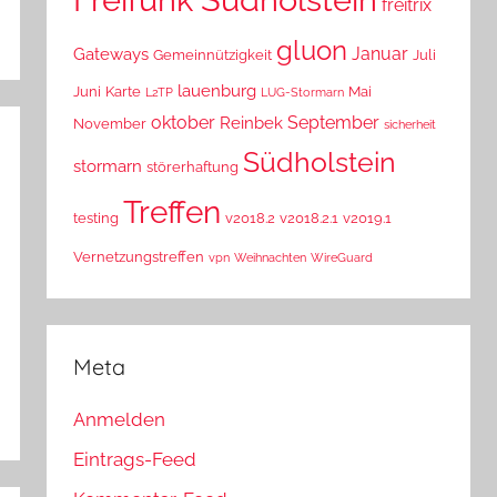
freitrix
gluon
Januar
Gateways
Gemeinnützigkeit
Juli
lauenburg
Juni
Karte
Mai
L2TP
LUG-Stormarn
oktober
September
Reinbek
November
sicherheit
Südholstein
stormarn
störerhaftung
Treffen
testing
v2018.2
v2018.2.1
v2019.1
Vernetzungstreffen
vpn
Weihnachten
WireGuard
Meta
Anmelden
Eintrags-Feed