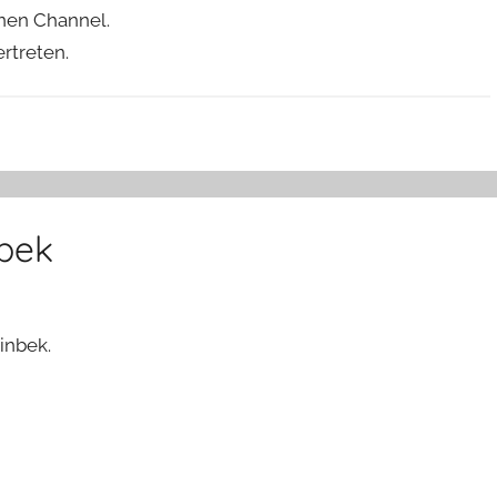
inen Channel.
rtreten.
nbek
inbek.