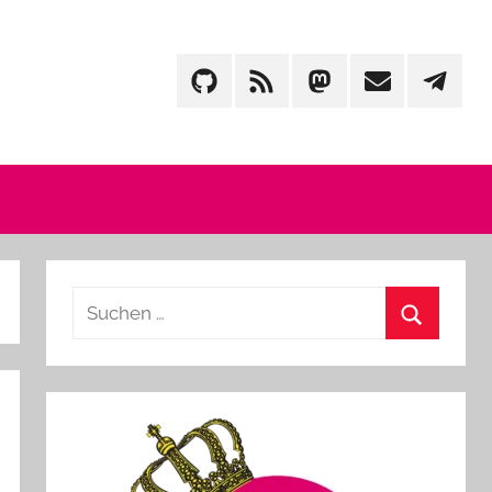
GitHub
Feed
Mastodon
Mail
Telegr
Suchen
nach:
Suchen