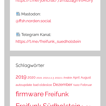
https://t.me/joinchat/71mS2z4griVlMGYy
Mastodon:
@ffsh.norden.social
Telegram Kanal:
https://t.me/freifunk_suedholstein
Schlagwörter
2019
2020
April
August
2021
2021.1.1.3
2022.1
Ansible
Dezember
autoupdate
bad oldesloe
Februar
fastd
firmware
Freifunk
Freifunk Südholstein