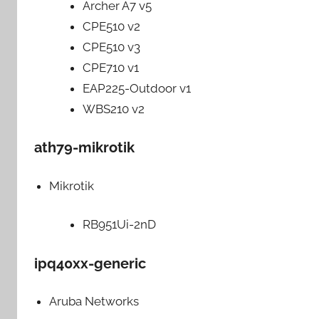
Archer A7 v5
CPE510 v2
CPE510 v3
CPE710 v1
EAP225-Outdoor v1
WBS210 v2
ath79-mikrotik
Mikrotik
RB951Ui-2nD
ipq40xx-generic
Aruba Networks