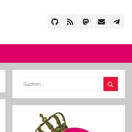
GitHub
Feed
Mastodon
Mail
Telegr
Suchen
nach:
Suchen