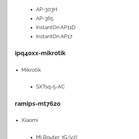
AP-303H
AP-365
InstantOn AP11D
InstantOn AP17
ipq40xx-mikrotik
Mikrotik
SXTsq-5-AC
ramips-mt7620
Xiaomi
Mi Router 3G (v2)