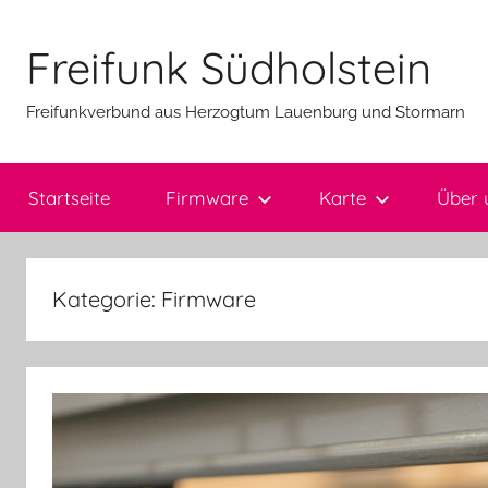
Zum
Inhalt
Freifunk Südholstein
springen
Freifunkverbund aus Herzogtum Lauenburg und Stormarn
Startseite
Firmware
Karte
Über 
Kategorie:
Firmware