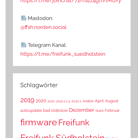
https://t.me/joinchat/71mS2z4griVlMGYy
Mastodon:
@ffsh.norden.social
Telegram Kanal:
https://t.me/freifunk_suedholstein
Schlagwörter
2019
2020
April
August
2021
2021.1.1.3
2022.1
Ansible
Dezember
autoupdate
bad oldesloe
Februar
fastd
firmware
Freifunk
Freifunk Südholstein