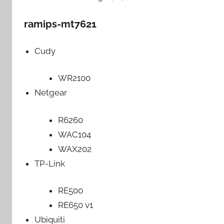
ramips-mt7621
Cudy
WR2100
Netgear
R6260
WAC104
WAX202
TP-Link
RE500
RE650 v1
Ubiquiti