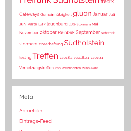
freitrix
gluon
Januar
Gateways
Gemeinnützigkeit
Juli
lauenburg
Juni
Karte
Mai
L2TP
LUG-Stormarn
oktober
September
Reinbek
November
sicherheit
Südholstein
stormarn
störerhaftung
Treffen
testing
v2018.2
v2018.2.1
v2019.1
Vernetzungstreffen
vpn
Weihnachten
WireGuard
Meta
Anmelden
Eintrags-Feed